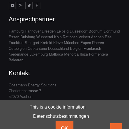
Ansprechpartner
Hamburg Hannover Dresden Leipzig Düsseldorf Bochum Dortmund
Essen Duisburg Wuppertal Köln Ratingen Velbert Aachen Eifel
Frankfurt Stuttgart Krefeld Kleve München Eupen Raeren
Ostbelgien Ostkantone Deutschland Belgien Frankreich
Niederlande Luxemburg Mallorca Menorca Ibiza Formentera
Balearen
Kontakt
Gossmann Energy Solutions
Charlottenstrasse 7
52070 Aachen
Tel: +49 174 60 05 55 4
This is a cookie information
E-Mail:
katja.gossmann@gossmann.eu
Datenschutzbestimmungen
© Gossmann Energy Solutions
OK